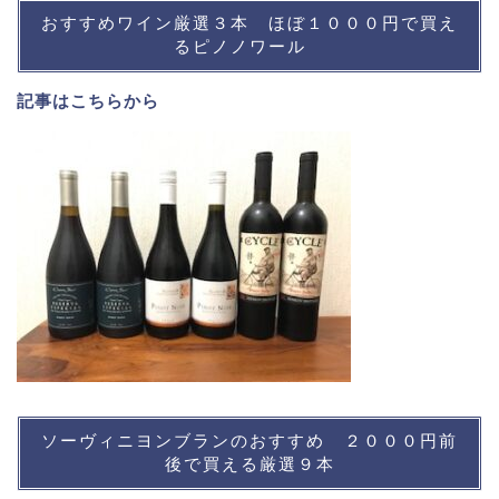
おすすめワイン厳選３本 ほぼ１０００円で買え
るピノノワール
記事は
こちら
から
ソーヴィニヨンブランのおすすめ ２０００円前
後で買える厳選９本