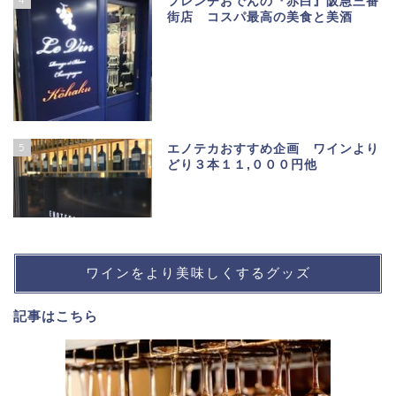
フレンチおでんの『赤白』阪急三番
街店 コスパ最高の美食と美酒
5
エノテカおすすめ企画 ワインより
どり３本１１,０００円他
ワインをより美味しくするグッズ
記事は
こちら