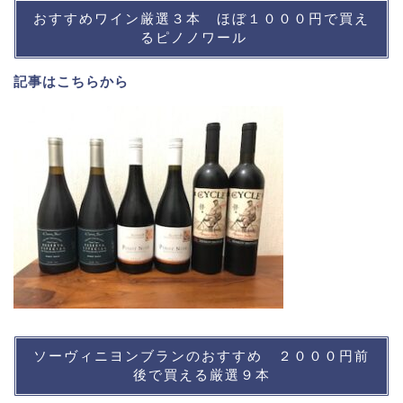
おすすめワイン厳選３本 ほぼ１０００円で買え
るピノノワール
記事は
こちら
から
ソーヴィニヨンブランのおすすめ ２０００円前
後で買える厳選９本