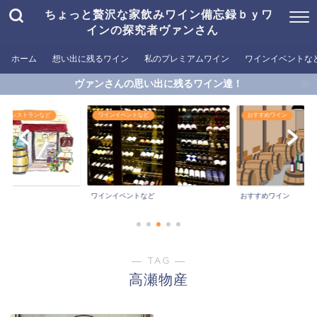
ちょっと贅沢な家飲みワイン備忘録ｂｙワ
インの探究者ヴァンさん
ホーム
想い出に残るワイン
私のプレミアムワイン
ワインイベントな
ヴァンさんの思い出に残るワイン達！
めるレストランなど
ワインイベントなど
おすすめワイン
ワインイベントなど
おすすめワイン
― TAG ―
高瀬物産