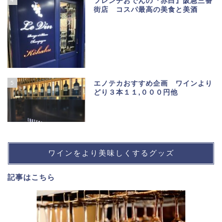
フレンチおでんの『赤白』阪急三番
街店 コスパ最高の美食と美酒
5
エノテカおすすめ企画 ワインより
どり３本１１,０００円他
ワインをより美味しくするグッズ
記事は
こちら