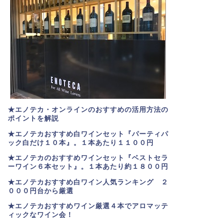
★エノテカ・オンラインのおすすめの活用方法の
ポイントを解説
★エノテカおすすめ白ワインセット『パーティパ
ック白だけ１０本』。１本あたり１１００円
★エノテカのおすすめワインセット『ベストセラ
ーワイン６本セット』。
１本あたり約１８００円
★
エノテカおすすめ白ワイン人気ランキング ２
０００円台から厳選
★エノテカおすすめワイン厳選４本でアロマッテ
ィックなワイン会！