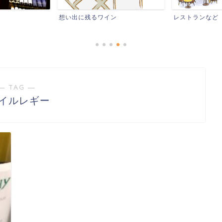
想い出に残るワイン
レストランなど
― TAG ―
Cイルレギー