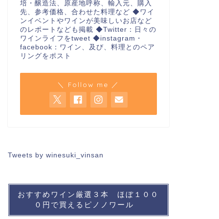
培・醸造法、原産地呼称、輸入元、購入
先、参考価格、合わせた料理など ◆ワイ
ンイベントやワインが美味しいお店など
のレポートなども掲載 ◆Twitter：日々の
ワインライフをtweet ◆instagram・
facebook：ワイン、及び、料理とのペア
リングをポスト
＼ Follow me ／
Tweets by winesuki_vinsan
おすすめワイン厳選３本 ほぼ１００
０円で買えるピノノワール