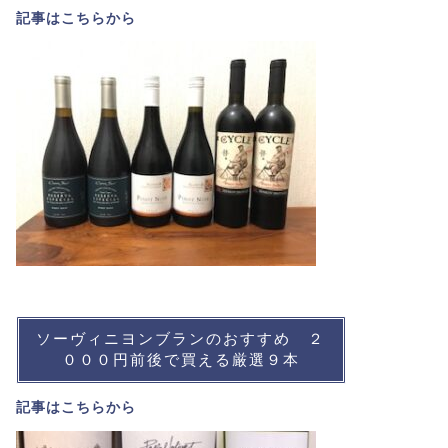
記事は
こちら
から
ソーヴィニヨンブランのおすすめ ２
０００円前後で買える厳選９本
記事は
こちら
から