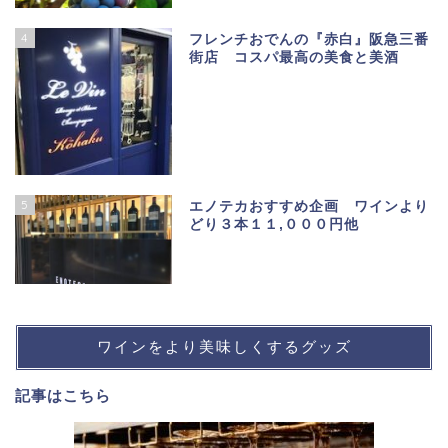
4
フレンチおでんの『赤白』阪急三番
街店 コスパ最高の美食と美酒
5
エノテカおすすめ企画 ワインより
どり３本１１,０００円他
ワインをより美味しくするグッズ
記事は
こちら