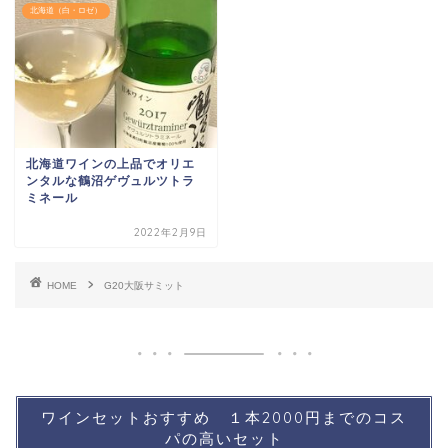
北海道（白・ロゼ）
北海道ワインの上品でオリエ
ンタルな鶴沼ゲヴュルツトラ
ミネール
2022年2月9日
HOME
G20大阪サミット
ワインセットおすすめ １本2000円までのコス
パの高いセット