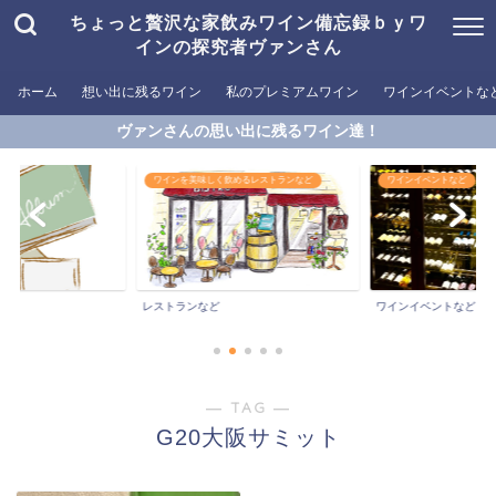
ちょっと贅沢な家飲みワイン備忘録ｂｙワ
インの探究者ヴァンさん
ホーム
想い出に残るワイン
私のプレミアムワイン
ワインイベントな
ヴァンさんの思い出に残るワイン達！
ワインを美味しく飲めるレストランなど
ワインイベントなど
レストランなど
ワインイベントなど
― TAG ―
G20大阪サミット