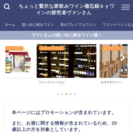
ちょっと贅沢な家飲みワイン備忘録ｂｙワ
インの探究者ヴァンさん
ホーム
想い出に残るワイン
私のプレミアムワイン
ワインイベントな
ヴァンさんの思い出に残るワイン達！
めるレストランなど
ワインイベントなど
おすすめワイン
ワインイベントなど
おすすめワイン
本ページにはプロモーションが含まれています。
また、お酒に関する情報が含まれているため、20
歳以上の方を対象としています。