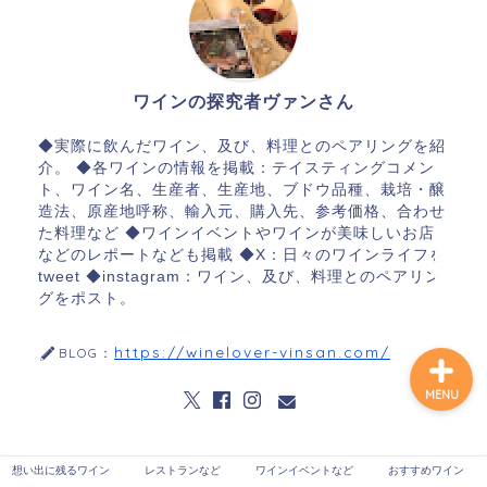
想い出に残るワイン
ワインの探究者ヴァンさん
レストランなど
◆実際に飲んだワイン、及び、料理とのペアリングを紹
介。 ◆各ワインの情報を掲載：テイスティングコメン
ト、ワイン名、生産者、生産地、ブドウ品種、栽培・醸
ワインイベントなど
造法、原産地呼称、輸入元、購入先、参考価格、合わせ
た料理など ◆ワインイベントやワインが美味しいお店
などのレポートなども掲載 ◆X：日々のワインライフを
おすすめワイン
tweet ◆instagram：ワイン、及び、料理とのペアリン
グをポスト。
https://winelover-vinsan.com/
BLOG：
MENU
想い出に残るワイン
レストランなど
ワインイベントなど
おすすめワイン