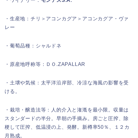
・ワイナリー：
モンテスS.A.
・生産地：チリ＞アコンカグア＞アコンカグア・ヴァ
レー
・葡萄品種：シャルドネ
・原産地呼称等：ＤＯ.ZAPALLAR
・土壌や気候：太平洋沿岸部、冷涼な海風の影響を受
ける。
・栽培・醸造法等：人的介入と潅漑を最小限。収量は
スタンダードの半分。早朝の手摘み。房ごと圧搾、除
梗して圧搾、低温浸の上、発酵。新樽率50％、１２カ
月熟成。