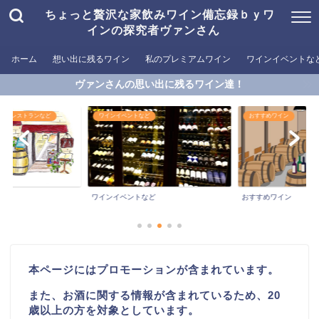
ちょっと贅沢な家飲みワイン備忘録ｂｙワ
インの探究者ヴァンさん
ホーム
想い出に残るワイン
私のプレミアムワイン
ワインイベントな
ヴァンさんの思い出に残るワイン達！
めるレストランなど
ワインイベントなど
おすすめワイン
ワインイベントなど
おすすめワイン
本ページにはプロモーションが含まれています。
また、お酒に関する情報が含まれているため、20
歳以上の方を対象としています。