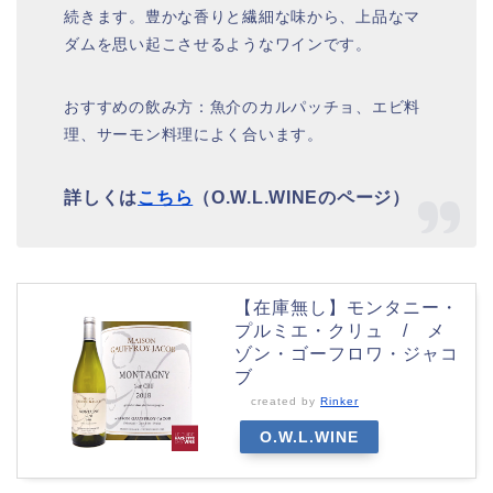
続きます。豊かな香りと繊細な味から、上品なマ
ダムを思い起こさせるようなワインです。
おすすめの飲み方：魚介のカルパッチョ、エビ料
理、サーモン料理によく合います。
詳しくは
こちら
（O.W.L.WINEのページ）
【在庫無し】モンタニー・
プルミエ・クリュ / メ
ゾン・ゴーフロワ・ジャコ
ブ
created by
Rinker
O.W.L.WINE