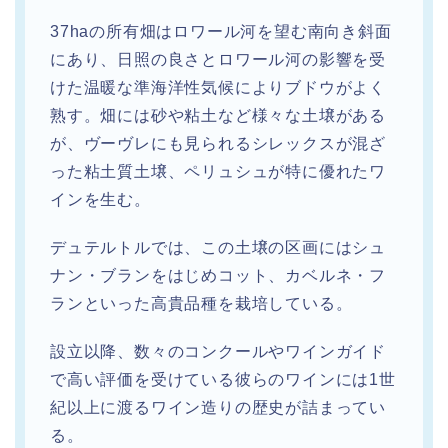
37haの所有畑はロワール河を望む南向き斜面
にあり、日照の良さとロワール河の影響を受
けた温暖な準海洋性気候によりブドウがよく
熟す。畑には砂や粘土など様々な土壌がある
が、ヴーヴレにも見られるシレックスが混ざ
った粘土質土壌、ペリュシュが特に優れたワ
インを生む。
デュテルトルでは、この土壌の区画にはシュ
ナン・ブランをはじめコット、カベルネ・フ
ランといった高貴品種を栽培している。
設立以降、数々のコンクールやワインガイド
で高い評価を受けている彼らのワインには1世
紀以上に渡るワイン造りの歴史が詰まってい
る。