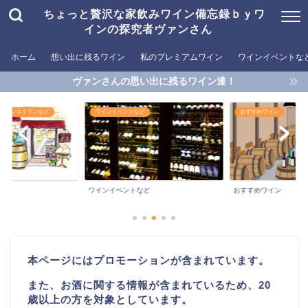
ちょっと贅沢な家飲みワイン備忘録ｂｙワ
インの探究者ヴァンさん
ホーム
想い出に残るワイン
私のプレミアムワイン
ワインイベントな
ヴァンさんの思い出に残るワイン達！
めるレストランなど
ワインイベントなど
おすすめワイン
ワインイベントなど
おすすめワイン
本ページにはプロモーションが含まれています。
また、お酒に関する情報が含まれているため、20
歳以上の方を対象としています。