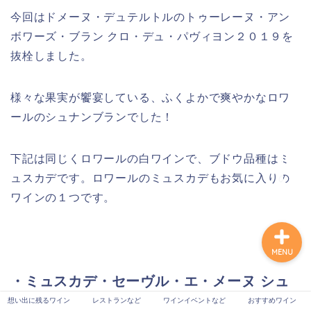
今回はドメーヌ・デュテルトルのトゥーレーヌ・アン
ボワーズ・ブラン クロ・デュ・パヴィヨン２０１９を
想い出に残るワイン
抜栓しました。
レストランなど
様々な果実が饗宴している、ふくよかで爽やかなロワ
ールのシュナンブランでした！
ワインイベントなど
下記は同じくロワールの白ワインで、ブドウ品種はミ
おすすめワイン
ュスカデです。ロワールのミュスカデもお気に入りの
ワインの１つです。
MENU
・ミュスカデ・セーヴル・エ・メーヌ シュ
ール・リー レ・バルボワール２０２０/ドメ
想い出に残るワイン
レストランなど
ワインイベントなど
おすすめワイン