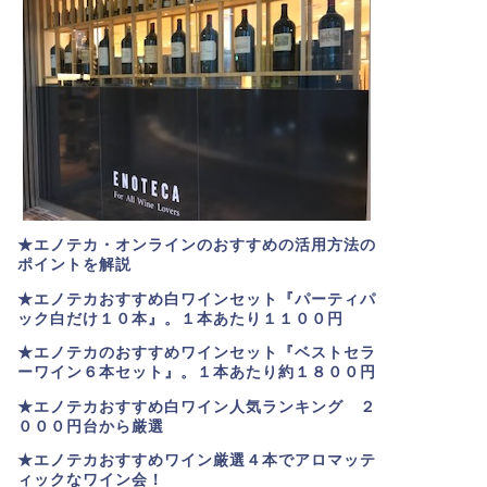
★エノテカ・オンラインのおすすめの活用方法の
ポイントを解説
★エノテカおすすめ白ワインセット『パーティパ
ック白だけ１０本』。１本あたり１１００円
★エノテカのおすすめワインセット『ベストセラ
ーワイン６本セット』。
１本あたり約１８００円
★
エノテカおすすめ白ワイン人気ランキング ２
０００円台から厳選
★エノテカおすすめワイン厳選４本でアロマッテ
ィックなワイン会！