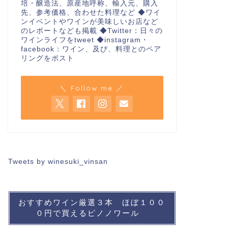
培・醸造法、原産地呼称、輸入元、購入
先、参考価格、合わせた料理など ◆ワイ
ンイベントやワインが美味しいお店など
のレポートなども掲載 ◆Twitter：日々の
ワインライフをtweet ◆instagram・
facebook：ワイン、及び、料理とのペア
リングをポスト
＼ Follow me ／
Tweets by winesuki_vinsan
おすすめワイン厳選３本 ほぼ１００
０円で買えるピノノワール