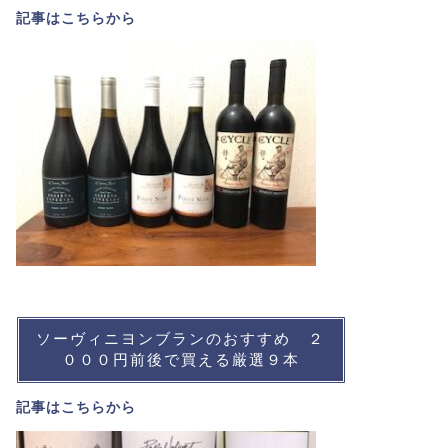
記事は
こちら
から
ソーヴィニヨンブランのおすすめ ２
０００円前後で買える厳選９本
記事は
こちら
から