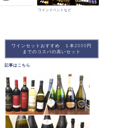
おすすめワイン
ワ
ンイベントなど
ワインセットおすすめ １本2000円
までのコスパの高いセット
記事は
こちら