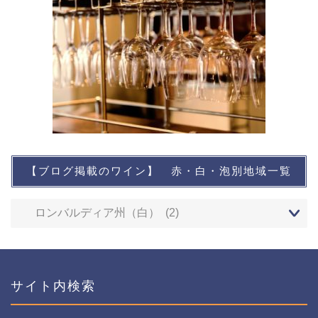
【ブログ掲載のワイン】 赤・白・泡別地域一覧
想い出に残るワイン
レストランなど
ワインイベントなど
サイト内検索
おすすめワイン