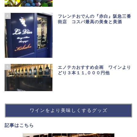
4
フレンチおでんの『赤白』阪急三番
街店 コスパ最高の美食と美酒
5
エノテカおすすめ企画 ワインより
どり３本１１,０００円他
ワインをより美味しくするグッズ
記事は
こちら