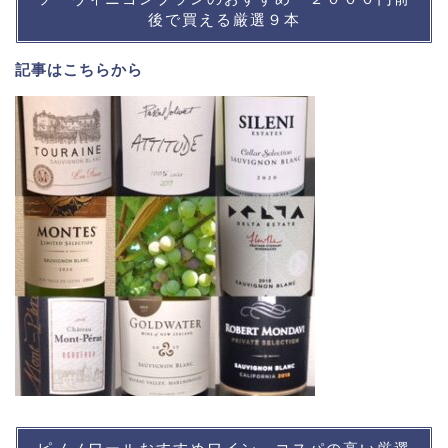
後で買える厳選９本
記事は
こちら
から