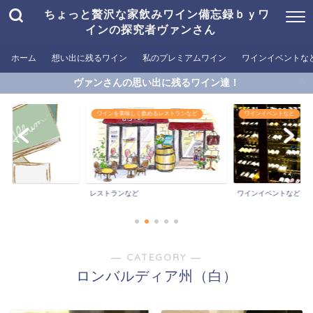
ちょっと贅沢な家飲みワイン備忘録ｂｙワ
インの探究者ヴァンさん
ホーム
想い出に残るワイン
私のプレミアムワイン
ワインイベントな
ヴァンさんの思い出に残るワイン達！
ワインを美味しく飲めるレストランなど
ワインイベントなど
ン
レストランなど
ワインイベントなど
― CATEGORY ―
ロンバルディア州（白）