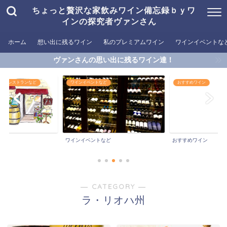
ちょっと贅沢な家飲みワイン備忘録ｂｙワ
インの探究者ヴァンさん
ホーム
想い出に残るワイン
私のプレミアムワイン
ワインイベントな
ヴァンさんの思い出に残るワイン達！
めるレストランなど
ワインイベントなど
おすすめワイン
ワインイベントなど
おすすめワイン
― CATEGORY ―
ラ・リオハ州