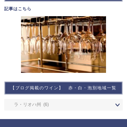
記事は
こちら
【ブログ掲載のワイン】 赤・白・泡別地域一覧
想い出に残るワイン
レストランなど
ワインイベントなど