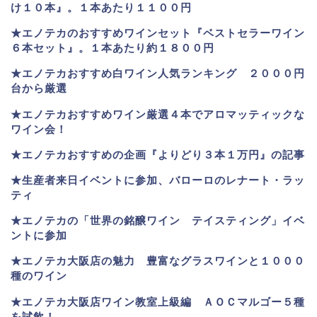
け１０本』。１本あたり１１００円
★エノテカのおすすめワインセット『ベストセラーワイン
６本セット』。
１本あたり約１８００円
★
エノテカおすすめ白ワイン人気ランキング ２０００円
台から厳選
★エノテカおすすめワイン厳選４本でアロマッティックな
ワイン会！
★エノテカおすすめの企画『よりどり３本１万円』の記事
★生産者来日イベントに参加、バローロのレナート・ラッ
ティ
★エノテカ
の「世界の銘醸ワイン テイスティング」イベ
ントに参加
★エノテカ大阪店の魅力 豊富なグラスワインと１０００
種のワイン
★エノテカ大阪店ワイン教室上級編 ＡＯＣマルゴー５種
を試飲！