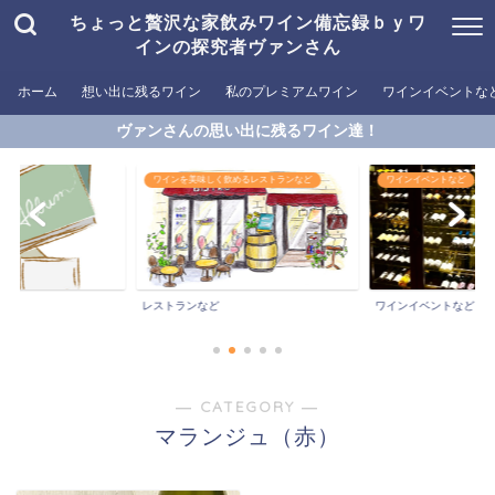
ちょっと贅沢な家飲みワイン備忘録ｂｙワ
インの探究者ヴァンさん
ホーム
想い出に残るワイン
私のプレミアムワイン
ワインイベントな
ヴァンさんの思い出に残るワイン達！
ワインを美味しく飲めるレストランなど
ワインイベントなど
ン
レストランなど
ワインイベントなど
― CATEGORY ―
マランジュ（赤）