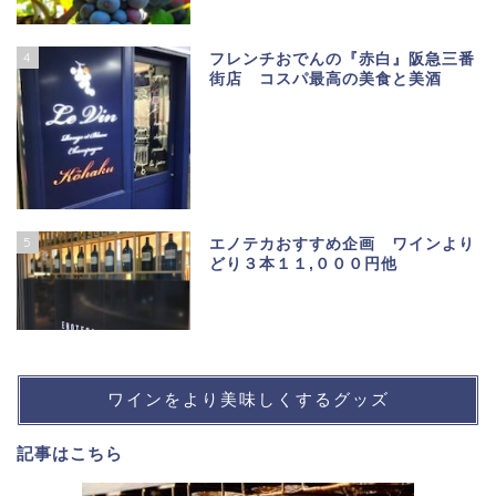
4
フレンチおでんの『赤白』阪急三番
街店 コスパ最高の美食と美酒
5
エノテカおすすめ企画 ワインより
どり３本１１,０００円他
ワインをより美味しくするグッズ
記事は
こちら