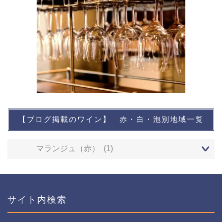
【ブログ掲載のワイン】 赤・白・泡別地域一覧
想い出に残るワイン
レストランなど
ワインイベントなど
サイト内検索
おすすめワイン