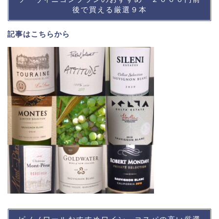
後で買える厳選９本
記事は
こちら
から