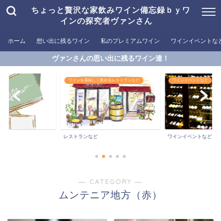
ちょっと贅沢な家飲みワイン備忘録ｂｙワ
インの探究者ヴァンさん
ホーム
想い出に残るワイン
私のプレミアムワイン
ワインイベントな
ヴァンさんの思い出に残るワイン達！
ワインを美味しく飲めるレストランなど
ワインイベントなど
レストランなど
ワインイベントなど
― CATEGORY ―
ムンテニア地方（赤）