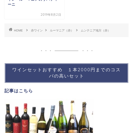
ーニ
2019年8月2日
HOME
赤ワイン
ルーマニア（赤）
ムンテニア地方（赤）
ワインセットおすすめ １本2000円までのコス
パの高いセット
記事は
こちら