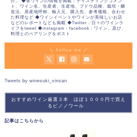
介。 ◆各ワインの情報を掲載：テイスティングコメン
ト、ワイン名、生産者、生産地、ブドウ品種、栽培・醸
造法、原産地呼称、輸入元、購入先、参考価格、合わせ
た料理など ◆ワインイベントやワインが美味しいお店
などのレポートなども掲載 ◆Twitter：日々のワインラ
イフをtweet ◆instagram・facebook：ワイン、及び、
料理とのペアリングをポスト
＼ Follow me ／
Tweets by winesuki_vinsan
おすすめワイン厳選３本 ほぼ１０００円で買え
るピノノワール
記事は
こちら
から