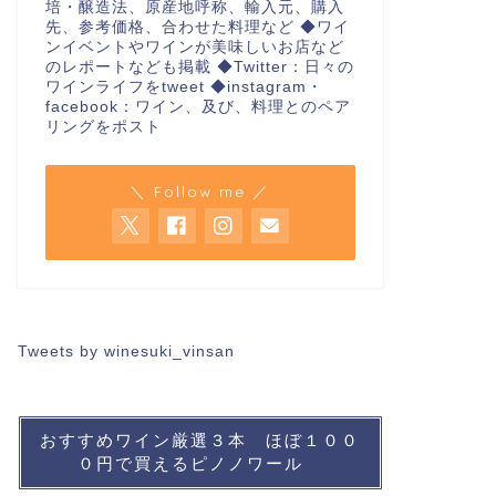
培・醸造法、原産地呼称、輸入元、購入
先、参考価格、合わせた料理など ◆ワイ
ンイベントやワインが美味しいお店など
のレポートなども掲載 ◆Twitter：日々の
ワインライフをtweet ◆instagram・
facebook：ワイン、及び、料理とのペア
リングをポスト
＼ Follow me ／
Tweets by winesuki_vinsan
おすすめワイン厳選３本 ほぼ１００
０円で買えるピノノワール