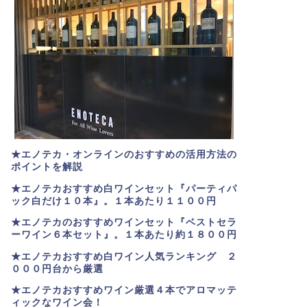
★エノテカ・オンラインのおすすめの活用方法の
ポイントを解説
★エノテカおすすめ白ワインセット『パーティパ
ック白だけ１０本』。１本あたり１１００円
★エノテカのおすすめワインセット『ベストセラ
ーワイン６本セット』。
１本あたり約１８００円
★
エノテカおすすめ白ワイン人気ランキング ２
０００円台から厳選
★エノテカおすすめワイン厳選４本でアロマッテ
ィックなワイン会！