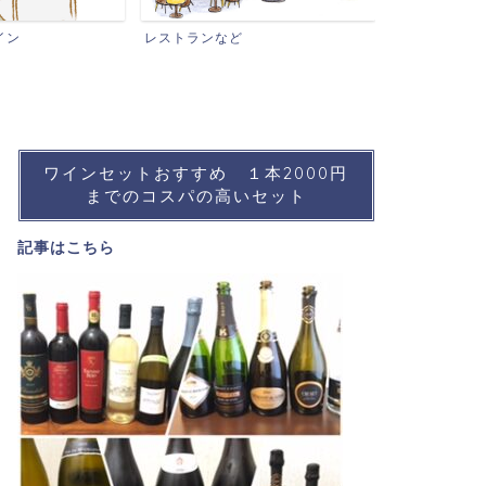
ワインイベントなど
おすす
ンなど
ワインセットおすすめ １本2000円
までのコスパの高いセット
記事は
こちら