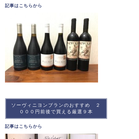
記事は
こちら
から
ソーヴィニヨンブランのおすすめ ２
０００円前後で買える厳選９本
記事は
こちら
から