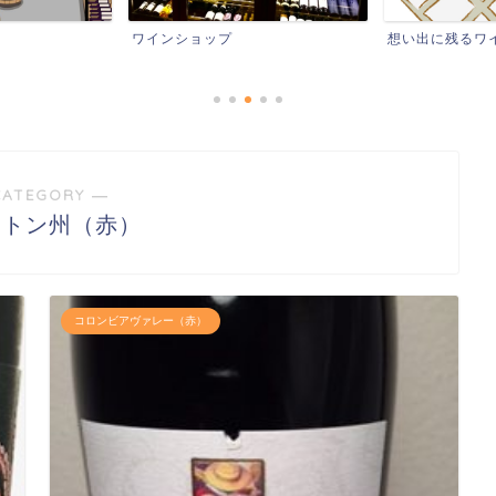
ップ
想い出に残るワイン
レストラ
CATEGORY ―
ントン州（赤）
コロンビアヴァレー（赤）