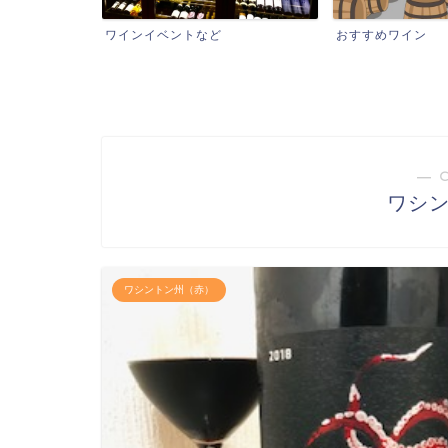
など
おすすめワイン
ワインショ
― 
ワシ
ワシントン州（赤）