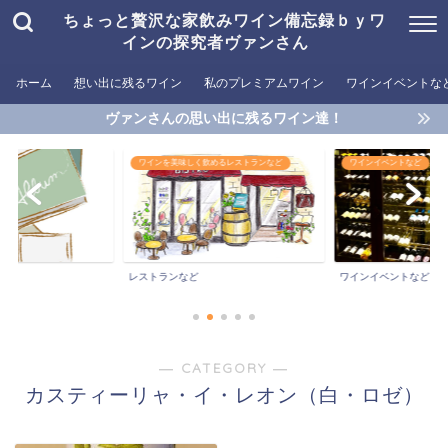
ちょっと贅沢な家飲みワイン備忘録ｂｙワ
インの探究者ヴァンさん
ホーム
想い出に残るワイン
私のプレミアムワイン
ワインイベントな
ヴァンさんの思い出に残るワイン達！
めるレストランなど
ワインイベントなど
おすすめワイン
おすすめワイン
ワインイベントなど
― CATEGORY ―
カスティーリャ・イ・レオン（白・ロゼ）