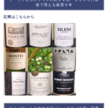
後で買える厳選９本
記事は
こちら
から