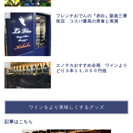
4
フレンチおでんの『赤白』阪急三番
街店 コスパ最高の美食と美酒
5
エノテカおすすめ企画 ワインより
どり３本１１,０００円他
ワインをより美味しくするグッズ
記事は
こちら