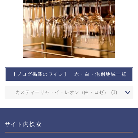
【ブログ掲載のワイン】 赤・白・泡別地域一覧
想い出に残るワイン
レストランなど
ワインイベントなど
サイト内検索
おすすめワイン