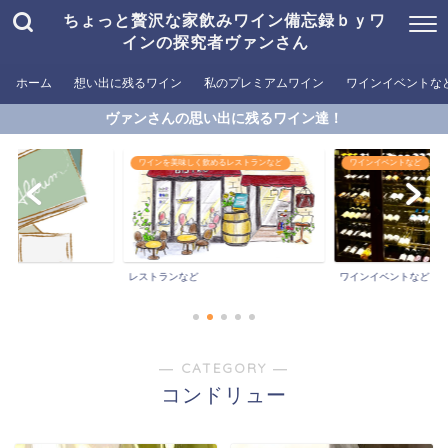
ちょっと贅沢な家飲みワイン備忘録ｂｙワ
インの探究者ヴァンさん
ホーム
想い出に残るワイン
私のプレミアムワイン
ワインイベントな
ヴァンさんの思い出に残るワイン達！
ワインを美味しく飲めるレストランなど
ワインイベントなど
レストランなど
ワインイベントなど
― CATEGORY ―
コンドリュー