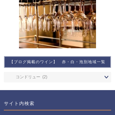
【ブログ掲載のワイン】 赤・白・泡別地域一覧
想い出に残るワイン
レストランなど
ワインイベントなど
サイト内検索
おすすめワイン