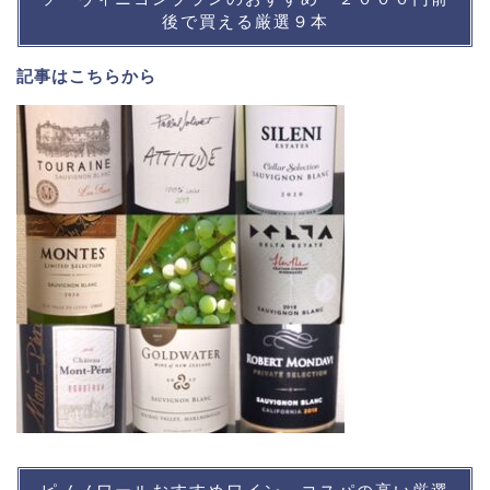
後で買える厳選９本
記事は
こちら
から