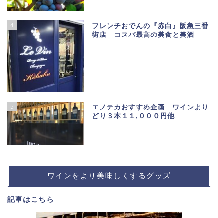
4
フレンチおでんの『赤白』阪急三番
街店 コスパ最高の美食と美酒
5
エノテカおすすめ企画 ワインより
どり３本１１,０００円他
ワインをより美味しくするグッズ
記事は
こちら