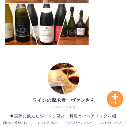
想い出に残るワイン
レストランなど
ワインイベントなど
おすすめワイン
ワインの探求者 ヴァンさん
MENU
ただのワイン好き
◆実際に飲んだワイン、及び、料理とのペアリングを紹
介。 ◆各ワインの情報を掲載：テイスティングコメン
想い出に残るワイン
レストランなど
ワインイベントなど
おすすめワイン
ト、ワイン名、生産者、生産地、ブドウ品種、栽培・醸