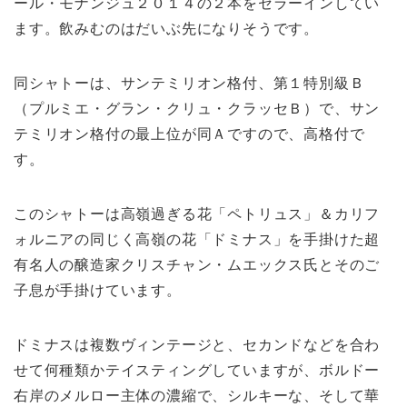
ール・モナンジュ２０１４の２本をセラーインしてい
ます。飲みむのはだいぶ先になりそうです。
同シャトーは、サンテミリオン格付、第１特別級Ｂ
（プルミエ・グラン・クリュ・クラッセＢ）で、サン
テミリオン格付の最上位が同Ａですので、高格付で
す。
このシャトーは高嶺過ぎる花「ペトリュス」＆カリフ
ォルニアの同じく高嶺の花「ドミナス」を手掛けた超
有名人の醸造家クリスチャン・ムエックス氏とそのご
子息が手掛けています。
ドミナスは複数ヴィンテージと、セカンドなどを合わ
せて何種類かテイスティングしていますが、ボルドー
右岸のメルロー主体の濃縮で、シルキーな、そして華