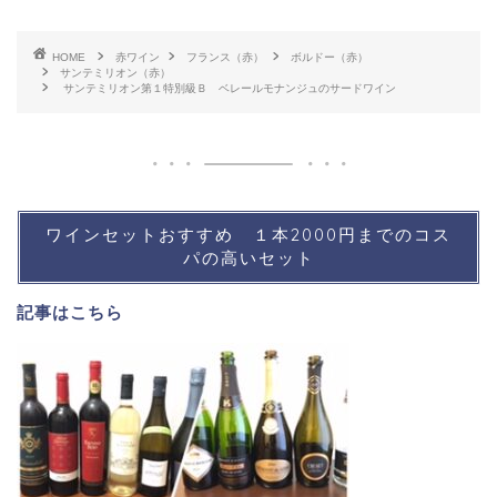
HOME
赤ワイン
フランス（赤）
ボルドー（赤）
サンテミリオン（赤）
サンテミリオン第１特別級Ｂ ベレールモナンジュのサードワイン
ワインセットおすすめ １本2000円までのコス
パの高いセット
記事は
こちら