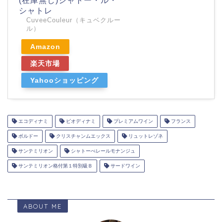
(在庫無し)シャトー・ル・
シャトレ
CuveeCouleur（キュベクルー
ル）
Amazon
楽天市場
Yahooショッピング
エコディナミ
ビオディナミ
プレミアムワイン
フランス
ボルドー
クリスチャンムエックス
リュットレゾネ
サンテミリオン
シャトーべレールモナンジュ
サンテミリオン格付第１特別級Ｂ
サードワイン
ABOUT ME