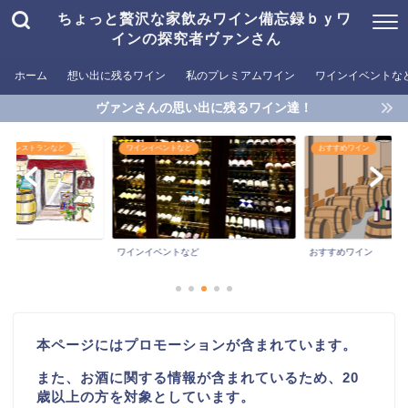
ちょっと贅沢な家飲みワイン備忘録ｂｙワ
インの探究者ヴァンさん
ホーム
想い出に残るワイン
私のプレミアムワイン
ワインイベントな
ヴァンさんの思い出に残るワイン達！
めるレストランなど
ワインイベントなど
おすすめワイン
ワインイベントなど
おすすめワイン
本ページにはプロモーションが含まれています。
また、お酒に関する情報が含まれているため、20
歳以上の方を対象としています。