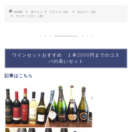
HOME
赤ワイン
フランス（赤）
ボルドー（赤）
サンテミリオン（赤）
ワインセットおすすめ １本2000円までのコス
パの高いセット
記事は
こちら