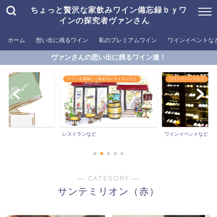
ちょっと贅沢な家飲みワイン備忘録ｂｙワ
インの探究者ヴァンさん
ホーム
想い出に残るワイン
私のプレミアムワイン
ワインイベントな
ヴァンさんの思い出に残るワイン達！
ワインを美味しく飲めるレストランなど
ワインイベントなど
ン
レストランなど
ワインイベントなど
― CATEGORY ―
サンテミリオン（赤）