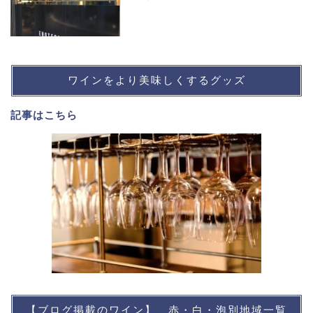
ワインをより美味しくするグッズ
記事は
こちら
【ブログ掲載のワイン】 赤・白・泡別地域一覧