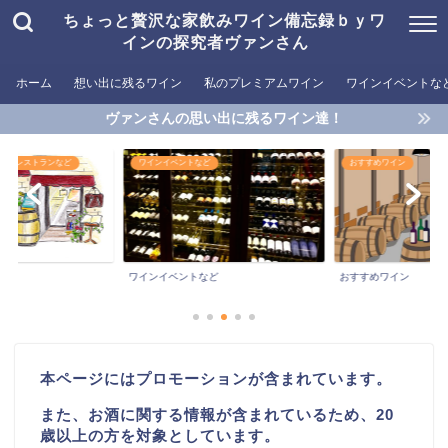
ちょっと贅沢な家飲みワイン備忘録ｂｙワ
インの探究者ヴァンさん
ホーム
想い出に残るワイン
私のプレミアムワイン
ワインイベントな
ヴァンさんの思い出に残るワイン達！
めるレストランなど
ワインイベントなど
おすすめワイン
ワインイベントなど
おすすめワイン
本ページにはプロモーションが含まれています。
また、お酒に関する情報が含まれているため、20
歳以上の方を対象としています。