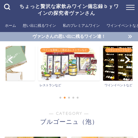
ちょっと贅沢な家飲みワイン備忘録ｂｙワ
インの探究者ヴァンさん
ホーム
想い出に残るワイン
私のプレミアムワイン
ワインイベントな
ヴァンさんの思い出に残るワイン達！
しく飲めるレストランなど
ワインイベントなど
おすすめワイン
おすすめワイン
など
ワインイベントなど
― CATEGORY ―
ブルゴーニュ（泡）