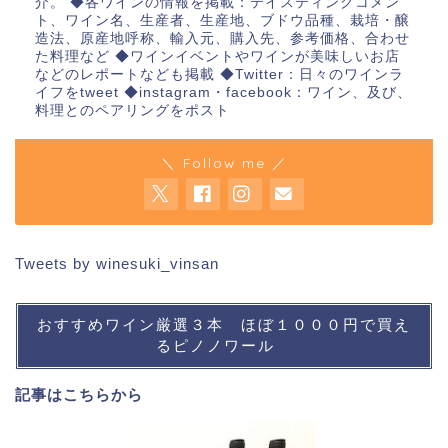
介。 ◆各ワインの情報を掲載：テイスティングコメン
ト、ワイン名、生産者、生産地、ブドウ品種、栽培・醸
造法、原産地呼称、輸入元、購入先、参考価格、合わせ
た料理など ◆ワインイベントやワインが美味しいお店
などのレポートなども掲載 ◆Twitter：日々のワインラ
イフをtweet ◆instagram・facebook：ワイン、及び、
料理とのペアリングをポスト
＼ Follow me ／
Tweets by winesuki_vinsan
おすすめワイン厳選３本 ほぼ１０００円で買え
るピノノワール
記事は
こちら
から