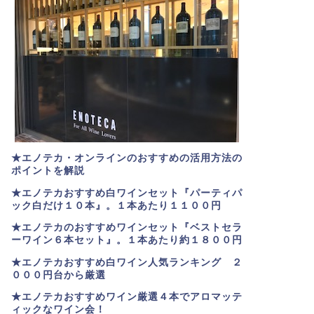
★エノテカ・オンラインのおすすめの活用方法の
ポイントを解説
★エノテカおすすめ白ワインセット『パーティパ
ック白だけ１０本』。１本あたり１１００円
★エノテカのおすすめワインセット『ベストセラ
ーワイン６本セット』。
１本あたり約１８００円
★
エノテカおすすめ白ワイン人気ランキング ２
０００円台から厳選
★エノテカおすすめワイン厳選４本でアロマッテ
ィックなワイン会！