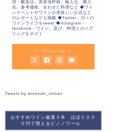
培・醸造法、原産地呼称、輸入元、購入
先、参考価格、合わせた料理など ◆ワイ
ンイベントやワインが美味しいお店など
のレポートなども掲載 ◆Twitter：日々の
ワインライフをtweet ◆instagram・
facebook：ワイン、及び、料理とのペア
リングをポスト
＼ Follow me ／
Tweets by winesuki_vinsan
おすすめワイン厳選３本 ほぼ１００
０円で買えるピノノワール