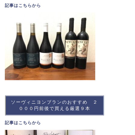
記事は
こちら
から
ソーヴィニヨンブランのおすすめ ２
０００円前後で買える厳選９本
記事は
こちら
から