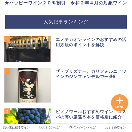
★ハッピーワイン２０％割引 令和２年４月の対象ワイン
人気記事ランキング
想い出に残るワイン
1
エノテカオンラインのおすすめの活
レストランなど
用方法のポイントを解説
ワインイベントなど
2
ザ・プリズナー、カリフォルニアワ
おすすめワイン
インのジンファンデルで一番⁉
MENU
3
ピノノワールおすすめワイン コス
パの高い厳選５本を価格別に紹介
想い出に残るワイン
レストランなど
ワインイベントなど
おすすめワイン