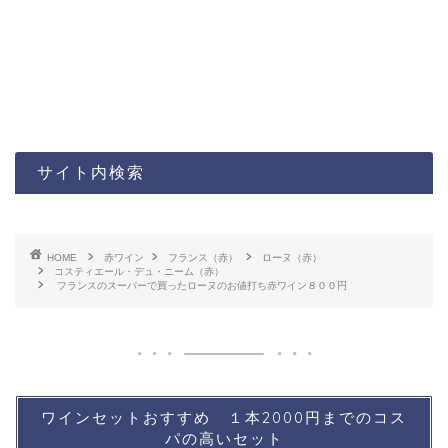
サイト内検索
HOME
赤ワイン
フランス（赤）
ローヌ（赤）
コスティエール・デュ・ニーム（赤）
フランスのスーパーで買ったローヌのお値打ち赤ワイン８００円
ワインセットおすすめ １本2000円までのコス
パの高いセット