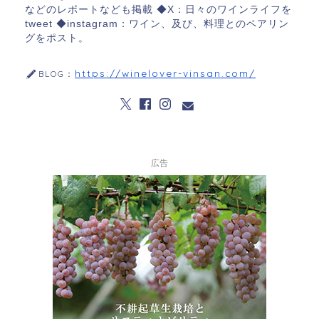
などのレポートなども掲載 ◆X：日々のワインライフを
tweet ◆instagram：ワイン、及び、料理とのペアリン
グをポスト。
https://winelover-vinsan.com/
BLOG：
広告