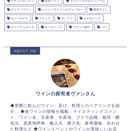
ナチュラルワイン
旨安ワイン
コスティエールデュニーム
デイリーワイン
シャトーラトゥールデュベロー
格安ワイン
モンパルナス
フランス
モノプリ
ビオロジック
コートデュローヌ
オーガニック
フランス旅行
パリ
ABOUT ME
ワインの探究者ヴァンさん
◆実際に飲んだワイン、及び、料理とのペアリングを紹
介。 ◆各ワインの情報を掲載：テイスティングコメン
ト、ワイン名、生産者、生産地、ブドウ品種、栽培・醸
造法、原産地呼称、輸入元、購入先、参考価格、合わせ
た料理など ◆ワインイベントやワインが美味しいお店