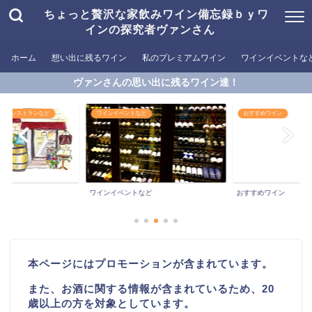
ちょっと贅沢な家飲みワイン備忘録ｂｙワ
インの探究者ヴァンさん
ホーム
想い出に残るワイン
私のプレミアムワイン
ワインイベントな
ヴァンさんの思い出に残るワイン達！
めるレストランなど
ワインイベントなど
おすすめワイン
ワインイベントなど
おすすめワイン
本ページにはプロモーションが含まれています。
また、お酒に関する情報が含まれているため、20
歳以上の方を対象としています。