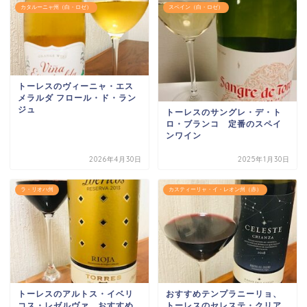
カタルーニャ州（白・ロゼ）
スペイン（白・ロゼ）
トーレスのヴィーニャ・エス
メラルダ フロール・ド・ラン
ジュ
トーレスのサングレ・デ・ト
ロ・ブランコ 定番のスペイ
ンワイン
2026年4月30日
2025年1月30日
ラ・リオハ州
カスティーリャ・イ・レオン州（赤）
トーレスのアルトス・イベリ
おすすめテンプラニーリョ、
コス・レゼルヴァ おすすめ
トーレスのセレステ・クリア