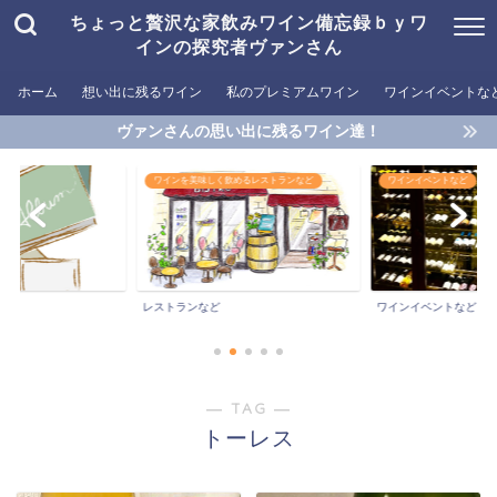
ちょっと贅沢な家飲みワイン備忘録ｂｙワ
インの探究者ヴァンさん
ホーム
想い出に残るワイン
私のプレミアムワイン
ワインイベントな
ヴァンさんの思い出に残るワイン達！
めるレストランなど
ワインイベントなど
おすすめワイン
おすすめワイン
ワインイベントなど
― TAG ―
トーレス