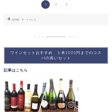
1
2
3
HOME
トーレス
ワインセットおすすめ １本2000円までのコス
パの高いセット
記事は
こちら