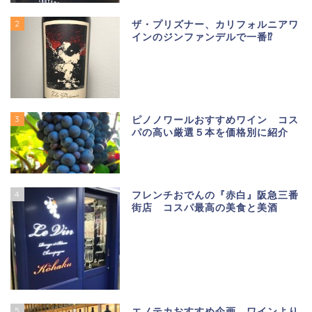
2
ザ・プリズナー、カリフォルニアワ
インのジンファンデルで一番⁉
3
ピノノワールおすすめワイン コス
パの高い厳選５本を価格別に紹介
4
フレンチおでんの『赤白』阪急三番
街店 コスパ最高の美食と美酒
5
エノテカおすすめ企画 ワインより