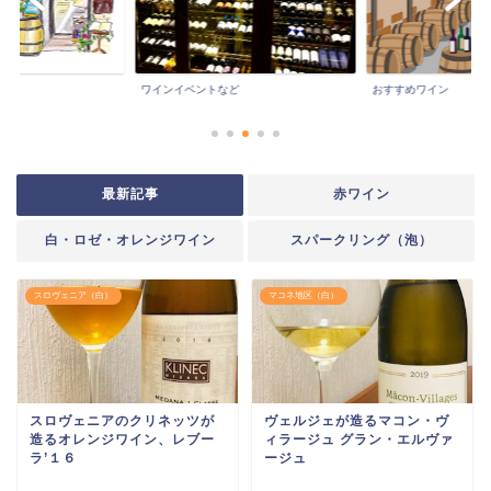
ワインイベントなど
おすすめワイン
最新記事
赤ワイン
白・ロゼ・オレンジワイン
スパークリング（泡）
スロヴェニア（白）
マコネ地区（白）
スロヴェニアのクリネッツが
ヴェルジェが造るマコン・ヴ
造るオレンジワイン、レブー
ィラージュ グラン・エルヴァ
ラ’１６
ージュ