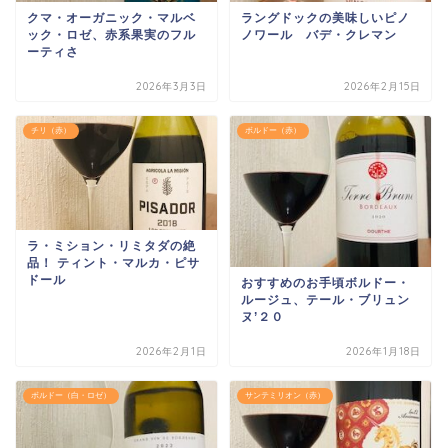
クマ・オーガニック・マルベ
ラングドックの美味しいピノ
ック・ロゼ、赤系果実のフル
ノワール バデ・クレマン
ーティさ
2026年3月3日
2026年2月15日
チリ（赤）
ボルドー（赤）
ラ・ミション・リミタダの絶
品！ ティント・マルカ・ピサ
ドール
おすすめのお手頃ボルドー・
ルージュ、テール・ブリュン
ヌ’２０
2026年2月1日
2026年1月18日
ボルドー（白・ロゼ）
サンテミリオン（赤）